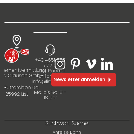
+49 4651 889
857 0
rtementvermittlung
oder Rückruf
ilie Clausen GmbH
anfordern
Newsletter anmelden
info@listinfo.de
m Buttgraben 6a
Mo. bis So. 8 -
25992 List
18 Uhr
Stichwort Suche
Anreise Bahn