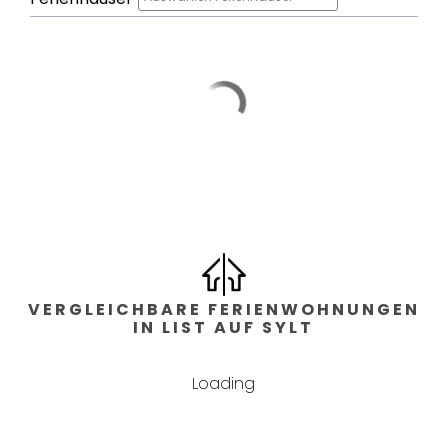
Doppelbett,Etagenbett,Einzelbett
Bad
Bäder: 2
Wohnfläche
2
132
m
Lage
VERGLEICHBARE FERIENWOHNUNGEN
im Ort
IN LIST AUF SYLT
Loading