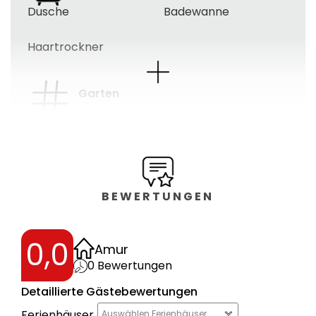
Dusche
Badewanne
Haartrockner
Garten
Terrasse
Gartenmöbel
Gartenhaus
BEWERTUNGEN
Schlafzimmer
Ganzkörperspiegel
Hochbetten
0,0
Amur
0
Bewertungen
Schlafzimmer
Detaillierte Gästebewertungen
Schlafzimmer: 3
,
Art der Betten :
Ferienhäuser
Auswählen Ferienhäuser