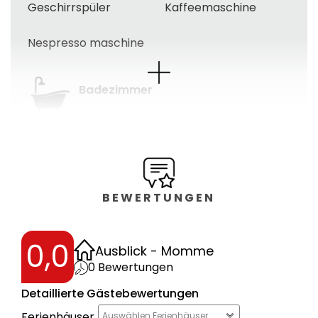
Geschirrspüler
Kaffeemaschine
Nespresso maschine
Badezimmer
Dusche
Haartrockner
Gäste wc
BEWERTUNGEN
Garten
Terrasse
Gartenmöbel
0,0
Ausblick - Momme
Umzäuntes
0
Bewertungen
E-auto-laden
grundstück
Detaillierte Gästebewertungen
Ferienhäuser
Auswählen Ferienhäuser