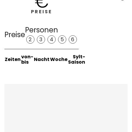
PREISE
Personen
Preise
2
3
4
5
6
von-
Sylt-
Zeiten
Nacht
Woche
bis
Saison