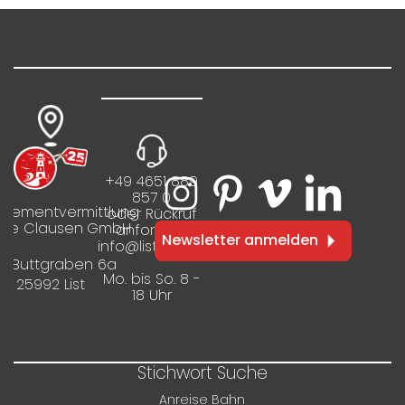
Elektroauto
Ladestation
+49 4651 889
857 0
rtementvermittlung
oder Rückruf
ilie Clausen GmbH
anfordern
Newsletter anmelden
info@listinfo.de
m Buttgraben 6a
Mo. bis So. 8 -
25992 List
18 Uhr
Stichwort Suche
Anreise Bahn