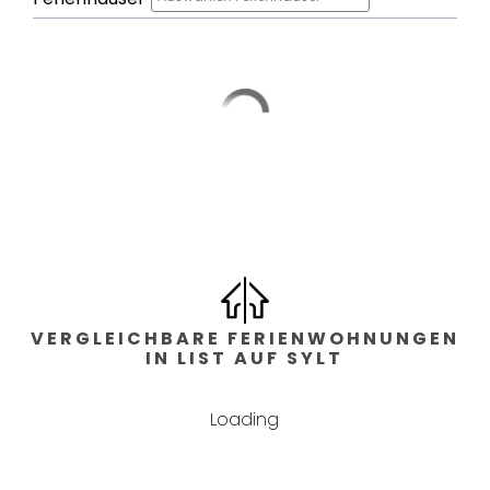
Schlafzimmer
Schlafzimmer: 2
,
Art
der Betten :
Doppelbett
Bad
Bäder: 1
,
Gäste WC: 2
Wohnfläche
2
106
m
VERGLEICHBARE FERIENWOHNUNGEN
IN LIST AUF SYLT
Lage
Loading
am Strand