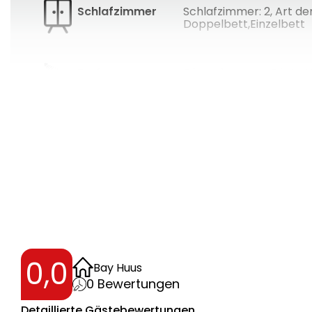
Schlafzimmer
Schlafzimmer: 2
,
Art der
Doppelbett,Einzelbett
Bad
Bäder: 1
,
Gäste W
2
Wohnfläche
80
m
Lage
im Ort
0,0
Bay Huus
0
Bewertungen
Detaillierte Gästebewertungen