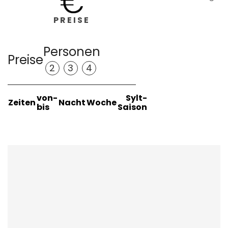
PREISE
Personen
Preise
2
3
4
von-
Sylt-
Zeiten
Nacht
Woche
bis
Saison