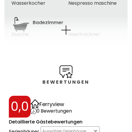
Wasserkocher
Nespresso maschine
Badezimmer
Dusche
Haartrockner
Gäste wc
Garten
Terrasse
Gartenmöbel
BEWERTUNGEN
Umzäuntes
grundstück
0,0
Ferryview
0
Bewertungen
Schlafzimmer
Detaillierte Gästebewertungen
Ferienhäuser
Ganzkörperspiegel
Auswählen Ferienhäuser