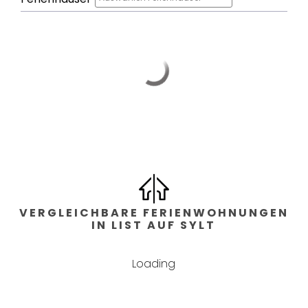
Schlafzimmer
Schlafzimmer: 2
,
Art
der Betten :
Doppelbett,kleines
Doppelbett
Bad
Bäder: 2
,
Gäste WC: 2
VERGLEICHBARE FERIENWOHNUNGEN
IN LIST AUF SYLT
Wohnfläche
2
140
m
Loading
Lage