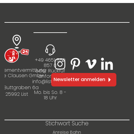
Strandnähe
+49 4651 889
857 0
rtementvermittlung
oder Rückruf
ilie Clausen GmbH
anfordern
Newsletter anmelden
info@listinfo.de
m Buttgraben 6a
Mo. bis So. 8 -
25992 List
18 Uhr
Stichwort Suche
Anreise Bahn