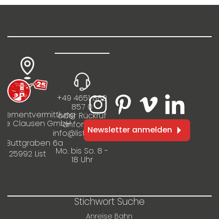
203
m
Lage
Strandnähe
+49 4651 889
857 0
rtementvermittlung
oder Rückruf
ilie Clausen GmbH
anfordern
Newsletter anmelden
info@listinfo.de
m Buttgraben 6a
Mo. bis So. 8 -
25992 List
18 Uhr
Stichwort Suche
Anreise Bahn