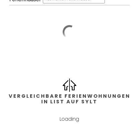
Schlafzimmer
Ganzkörperspiegel
Schlafzimmer
Schlafzimmer: 3
,
Art
der Betten :
Doppelbett
Bad
VERGLEICHBARE FERIENWOHNUNGEN
IN LIST AUF SYLT
Bäder: 3
,
Gäste WC: 1
Loading
Wohnfläche
2