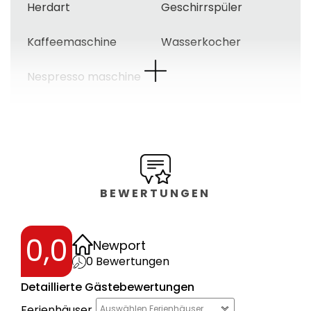
Herdart
Geschirrspüler
Kaffeemaschine
Wasserkocher
Nespresso maschine
Badezimmer
Dusche
Badewanne
Haartrockner
Gäste wc
BEWERTUNGEN
Garten
0,0
Newport
Terrasse
Gartenmöbel
0
Bewertungen
Detaillierte Gästebewertungen
Umzäuntes
grundstück
Ferienhäuser
Auswählen Ferienhäuser