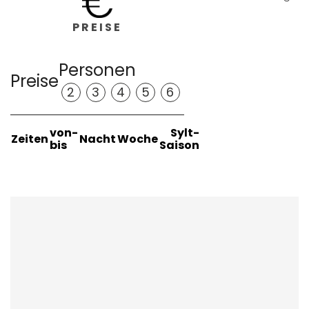
PREISE
Personen
Preise
2
3
4
5
6
von-
Sylt-
Zeiten
Nacht
Woche
bis
Saison