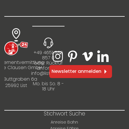
+49 4651 889
857 0
rtementvermittlung
oder Rückruf
ilie Clausen GmbH
anfordern
Newsletter anmelden
info@listinfo.de
m Buttgraben 6a
Mo. bis So. 8 -
25992 List
18 Uhr
Stichwort Suche
Anreise Bahn
Anreise Fähre