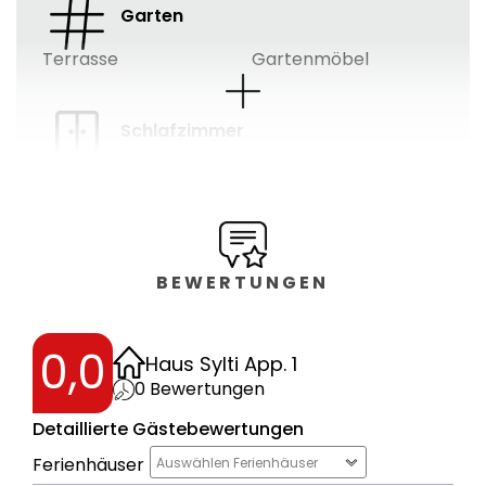
Garten
Terrasse
Gartenmöbel
Schlafzimmer
Schlafzimmer: 1
,
Art
der Betten : kleines
Doppelbett
BEWERTUNGEN
Bad
Bäder: 1
0,0
Haus Sylti App. 1
0
Bewertungen
Wohnfläche
Detaillierte Gästebewertungen
2
42
m
Ferienhäuser
Auswählen Ferienhäuser