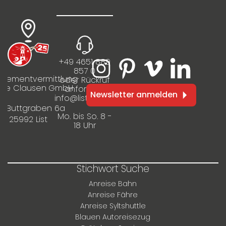
+49 4651 889
857 0
rtementvermittlung
oder Rückruf
ilie Clausen GmbH
anfordern
Newsletter anmelden
info@listinfo.de
m Buttgraben 6a
Mo. bis So. 8 -
25992 List
18 Uhr
Stichwort Suche
Anreise Bahn
Anreise Fähre
Anreise Syltshuttle
Blauen Autoreisezug