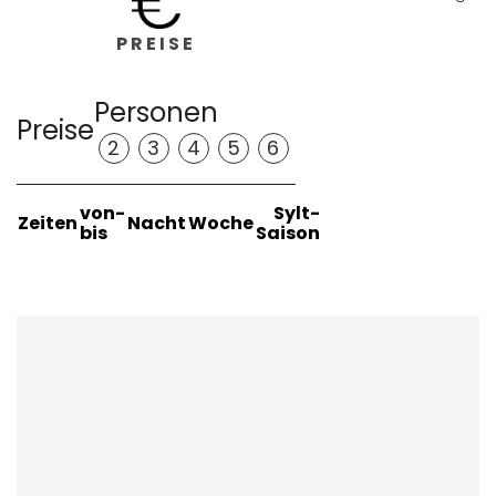
PREISE
Personen
Preise
2
3
4
5
6
von-
Sylt-
Zeiten
Nacht
Woche
bis
Saison