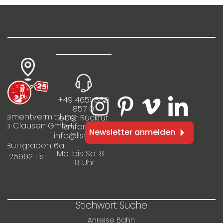
+49 4651 889
857 0
rtementvermittlung
oder Rückruf
ilie Clausen GmbH
anfordern
Newsletter anmelden
info@listinfo.de
m Buttgraben 6a
Mo. bis So. 8 -
25992 List
18 Uhr
Stichwort Suche
Anreise Bahn