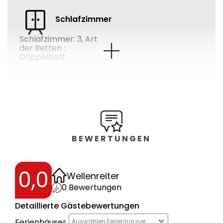
Schlafzimmer
Schlafzimmer: 3
,
Art
der Betten :
Doppelbett
Bad
Bäder: 2
BEWERTUNGEN
Wohnfläche
2
128
m
0,0
Wellenreiter
0
Bewertungen
Lage
Detaillierte Gästebewertungen
im Ort
Ferienhäuser
Auswählen Ferienhäuser